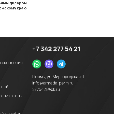
ьным дилером
ермскому краю
+7 342 277 54 21
я скопления
Пермь, ул. Миргородская, 1
info@armada-perm.ru
нный
2775421@bk.ru
р-питатель
р/конвейер