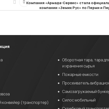
Компания «Армада-Сервис» стала официал
компании «Земик Рус» по Перми и П
укция
са
Оборотная тара, тара дл
и хранения сырья
Пожарные емкости
Просеиватель вибрацио
Самозагружаемый бунке
овоза
Силос мобильный
 конвейер (транспортер)
Скребковый транспорте