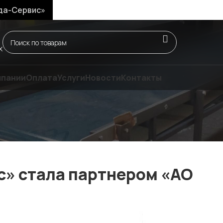
да-Сервис»
х
мпании
Оплата
Услуги
Новости
Контакты
» стала партнером «AO