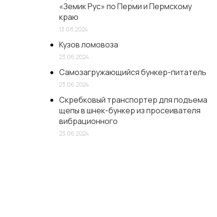
«Земик Рус» по Перми и Пермскому
краю
13.08.2024
Кузов ломовоза
23.06.2024
Самозагружающийся бункер-питатель
23.06.2024
Скребковый транспортер для подъема
щепы в шнек-бункер из просеивателя
вибрационного
23.06.2024