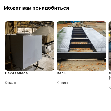
Может вам понадобиться
Баки запаса
Весы
Л
(
Каталог
Каталог
К