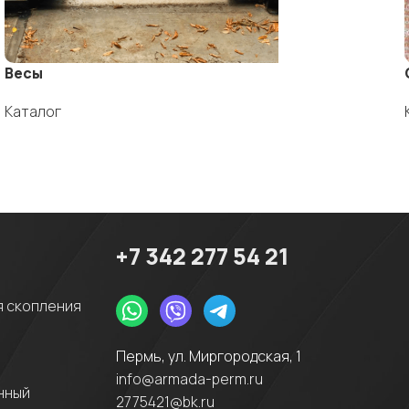
Весы
Каталог
+7 342 277 54 21
я скопления
Пермь, ул. Миргородская, 1
info@armada-perm.ru
нный
2775421@bk.ru