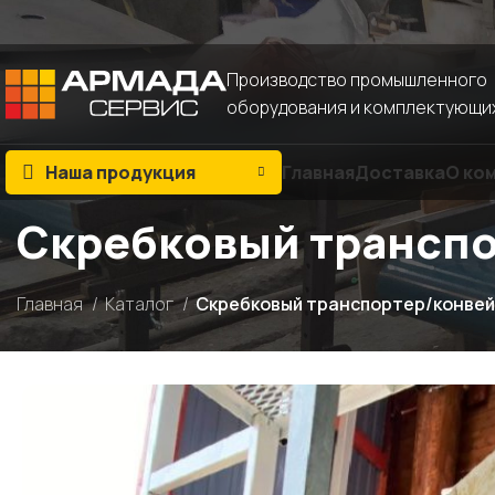
Общество с ограниченной ответственностью «Арма
Производство промышленного
оборудования и комплектующи
Наша продукция
Главная
Доставка
О ко
Скребковый трансп
Главная
Каталог
Скребковый транспортер/конве