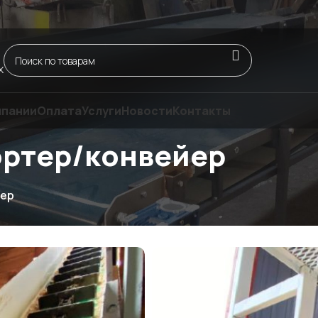
да-Сервис»
х
мпании
Оплата
Услуги
Новости
Контакты
ортер/конвейер
йер
Оставить заявку