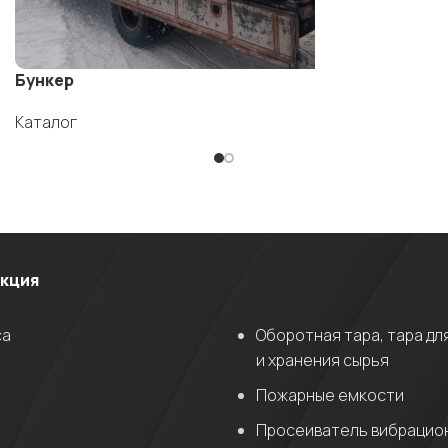
Бункер
Каталог
укция
са
Оборотная тара, тара дл
и хранения сырья
Пожарные емкости
Просеиватель вибрацио